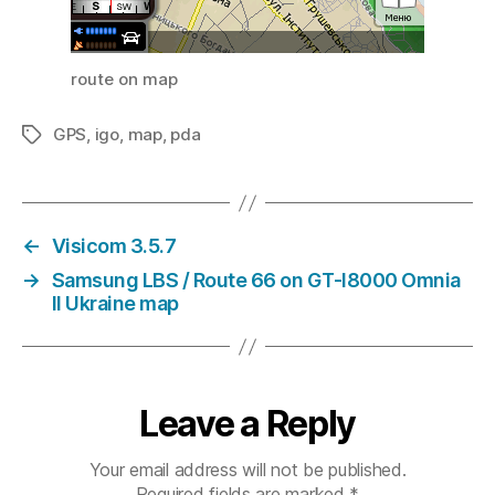
route on map
GPS
,
igo
,
map
,
pda
Tags
←
Visicom 3.5.7
→
Samsung LBS / Route 66 on GT-I8000 Omnia
II Ukraine map
Leave a Reply
Your email address will not be published.
Required fields are marked
*