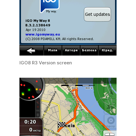
IGO8 R3 Version screen