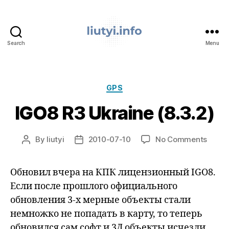
Search
Menu
liutyi.info
Categories
GPS
IGO8 R3 Ukraine (8.3.2)
on
By
liutyi
2010-07-10
No Comments
Post
Post
IGO8
author
date
R3
Обновил вчера на КПК лицензионный IGO8.
Ukrai
(8.3.2
Если после прошлого официального
обновления 3-х мерные объекты стали
немножко не попадать в карту, то теперь
обновился сам софт и 3Д объекты исчезли