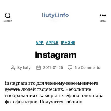
Search
Menu
liutyi.info
Categories
APP
APPLE
IPHONE
Instagram
on
By
liutyi
2011-01-25
No Comments
Post
Post
Insta
author
date
instagr.am это для
тех кому совсем ничего
делать
людей творческих. Небольшие
изображения с камеры телефона плюс пара
фотофильтров. Получатся забавно.