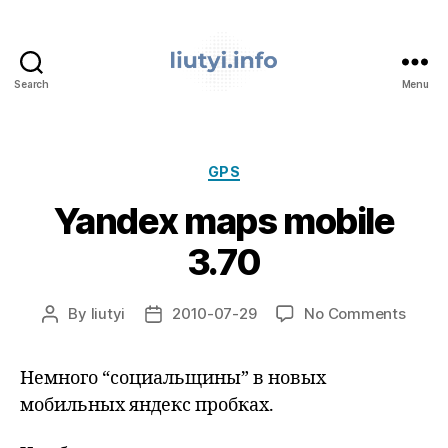
Search
Menu
liutyi.info
Categories
GPS
Yandex maps mobile
3.70
on
By
liutyi
2010-07-29
No Comments
Post
Post
Yand
author
date
maps
Немного “социальщины” в новых
mobil
3.70
мобильных яндекс пробках.