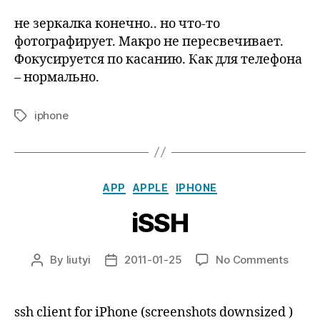
не зеркалка конечно.. но что-то
фотографирует. Макро не пересвечивает.
Фокусируется по касанию. Как для телефона
– нормально.
iphone
Tags
Categories
APP
APPLE
IPHONE
iSSH
on
By
liutyi
2011-01-25
No Comments
Post
Post
iSSH
author
date
ssh client for iPhone (screenshots downsized )