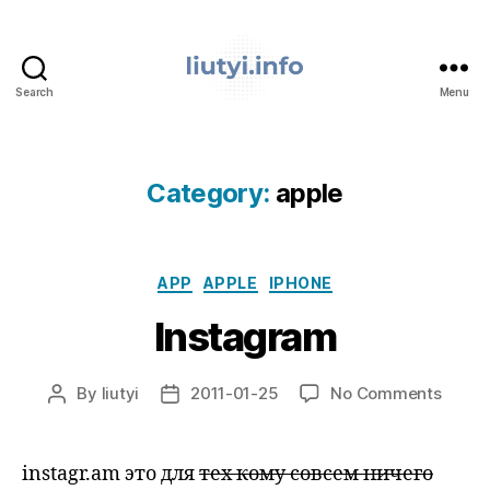
Search
Menu
liutyi.info
Category:
apple
Categories
APP
APPLE
IPHONE
Instagram
on
By
liutyi
2011-01-25
No Comments
Post
Post
Insta
author
date
instagr.am это для
тех кому совсем ничего