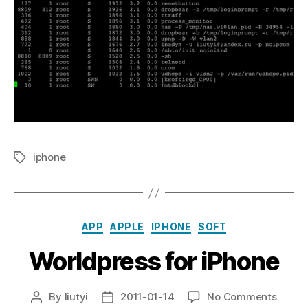
iphone
Tags
Categories
APP
APPLE
IPHONE
SOFT
Worldpress for iPhone
on
By
liutyi
2011-01-14
No Comments
Post
Post