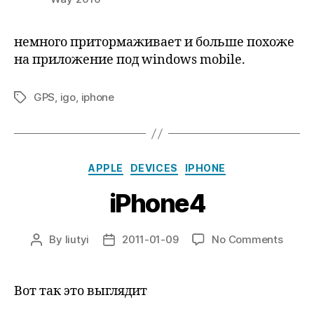
немного притормаживает и больше похоже
на приложение под windows mobile.
GPS
,
igo
,
iphone
Tags
Categories
APPLE
DEVICES
IPHONE
iPhone4
on
By
liutyi
2011-01-09
No Comments
Post
Post
iPhon
author
date
Вот так это выглядит