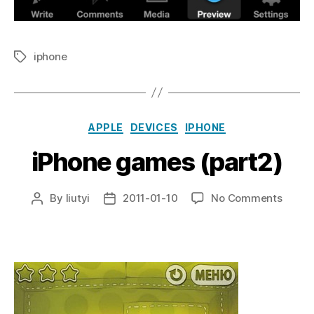
iphone
Tags
Categories
APPLE
DEVICES
IPHONE
iPhone games (part2)
on
By
liutyi
2011-01-10
No Comments
Post
Post
iPhon
author
date
game
(part2