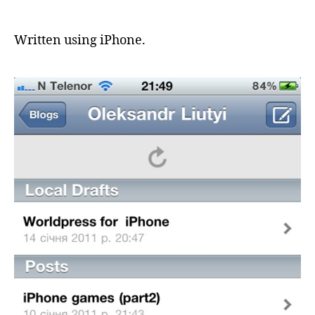
World
author
date
for
iPhon
Written using iPhone.