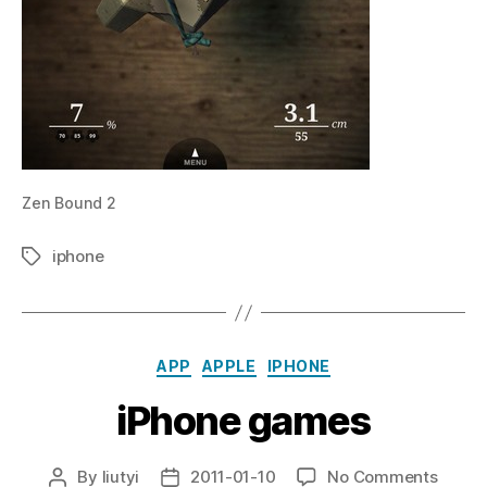
Zen Bound 2
iphone
Tags
Categories
APP
APPLE
IPHONE
iPhone games
on
By
liutyi
2011-01-10
No Comments
Post
Post