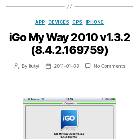
Categories
APP
DEVICES
GPS
IPHONE
iGo My Way 2010 v1.3.2
(8.4.2.169759)
on
By
liutyi
2011-01-09
No Comments
Post
Post
iGo
author
date
My
Way
2010
v1.3.2
(8.4.2